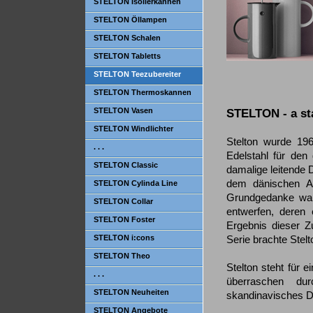
STELTON Isolierkannen
STELTON Öllampen
STELTON Schalen
STELTON Tabletts
STELTON Teezubereiter
STELTON Thermoskannen
STELTON Vasen
STELTON - a st
STELTON Windlichter
Stelton wurde 196
. . .
Edelstahl für den 
STELTON Classic
damalige leitende 
dem dänischen Ar
STELTON Cylinda Line
Grundgedanke war,
STELTON Collar
entwerfen, deren
STELTON Foster
Ergebnis dieser Z
STELTON i:cons
Serie brachte Stel
STELTON Theo
Stelton steht für
. . .
überraschen durc
STELTON Neuheiten
skandinavisches D
STELTON Angebote