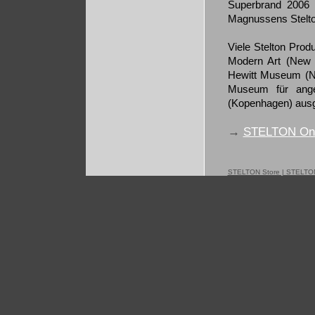
Superbrand 2006 
Magnussens Stelto
Viele Stelton Pro
Modern Art (New 
Hewitt Museum (N
Museum für ange
(Kopenhagen) ausge
→
STELTON Onl
STELTON Store | STELTON O