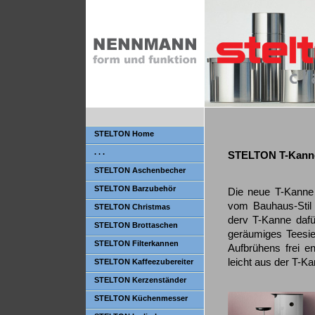
STELTON Home
. . .
STELTON T-Kann
STELTON Aschenbecher
STELTON Barzubehör
Die neue T-Kanne 
vom Bauhaus-Stil i
STELTON Christmas
derv T-Kanne dafü
STELTON Brottaschen
geräumiges Teesie
STELTON Filterkannen
Aufbrühens frei e
leicht aus der T-
STELTON Kaffeezubereiter
STELTON Kerzenständer
STELTON Küchenmesser