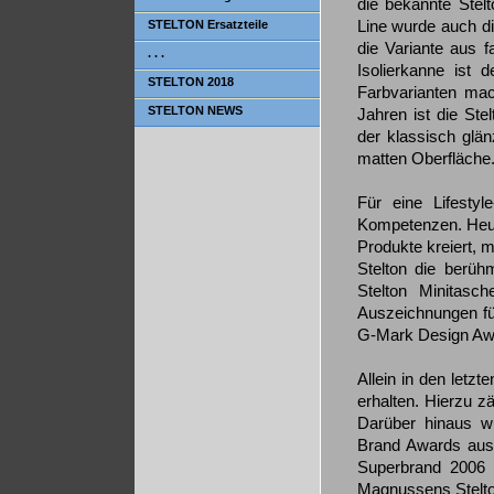
die bekannte Stel
Line wurde auch di
STELTON Ersatzteile
die Variante aus 
. . .
Isolierkanne ist d
STELTON 2018
Farbvarianten mac
STELTON NEWS
Jahren ist die Stel
der klassisch glän
matten Oberfläche
Für eine Lifestyl
Kompetenzen. Heut
Produkte kreiert, m
Stelton die berü
Stelton Minitasch
Auszeichnungen für
G-Mark Design Aw
Allein in den letz
erhalten. Hierzu 
Darüber hinaus w
Brand Awards aus
Superbrand 2006 
Magnussens Stelto