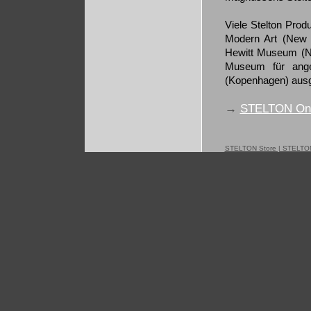
Viele Stelton Pro
Modern Art (New 
Hewitt Museum (N
Museum für ange
(Kopenhagen) ausge
→
STELTON Onl
STELTON Store | STELTON O