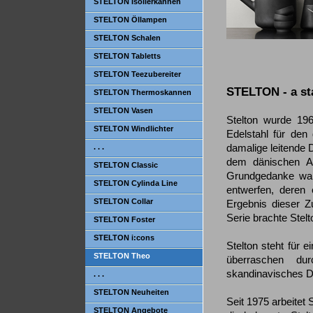
STELTON Isolierkannen
STELTON Öllampen
STELTON Schalen
STELTON Tabletts
STELTON Teezubereiter
STELTON - a st
STELTON Thermoskannen
STELTON Vasen
Stelton wurde 196
STELTON Windlichter
Edelstahl für den 
damalige leitende 
. . .
dem dänischen Ar
STELTON Classic
Grundgedanke war,
STELTON Cylinda Line
entwerfen, deren
STELTON Collar
Ergebnis dieser Z
Serie brachte Stel
STELTON Foster
STELTON i:cons
Stelton steht für
STELTON Theo
überraschen durc
skandinavisches D
. . .
STELTON Neuheiten
Seit 1975 arbeitet
STELTON Angebote