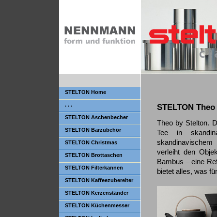
STELTON Home
. . .
STELTON Theo
STELTON Aschenbecher
Theo by Stelton. 
STELTON Barzubehör
Tee in skandina
skandinavischem S
STELTON Christmas
verleiht den Obje
STELTON Brottaschen
Bambus – eine Refer
STELTON Filterkannen
bietet alles, was f
STELTON Kaffeezubereiter
STELTON Kerzenständer
STELTON Küchenmesser